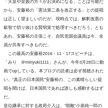
「天皇や皇族の方々がお決めになる」ことは可能だ
から、安藤裕の「憲法第二条を改正する」との提唱
は正しく望ましいのだが、現時点では、解釈改憲の
叡智で切り抜ける賢明策で処理すべきだろう。とも
あれ、安藤裕の主張こそ、自民党国会議員は今、全
員が共有すべきものだ。

　この最高の安藤裕2016・11・17スピーチは、
「みり　＠miriyuki1111」さんが、今年3月28日に動
画でupしている。本ブログの読者は必ず視聴された
い。“真正の日本国民”安藤裕の、この素晴らしい提
唱を聞けば、日本国民であれば誰しも感動するはず
だ。

皇位継承に対する政府介入は、“朝敵”小泉純一郎の