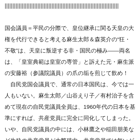
|||||||||||||||||||||||||||||||||||||||||||||||||||||||||||||||||||||||||

国会議員＝平民の分際で、皇位継承に関る天皇の大
権を代行できると考える麻生太郎＆森英介の“狂・
不敬”は、天皇に叛逆する非・国民の極み――両名
は、「皇室典範は皇室の専管」と訴えた元・麻生派
の安藤裕（参議院議員）の爪の垢を煎じて飲め！

　自民党国会議員で、通常の日本国民は、今では一
人もいない。麻生太郎／山谷えり子／有村治子を含
めて現在の自民党議員全員は、1960年代の日本を基
準にすれば、共産党員に完全に同化してしまった。
いや、自民党議員の中には、小林鷹之や稲田朋美な