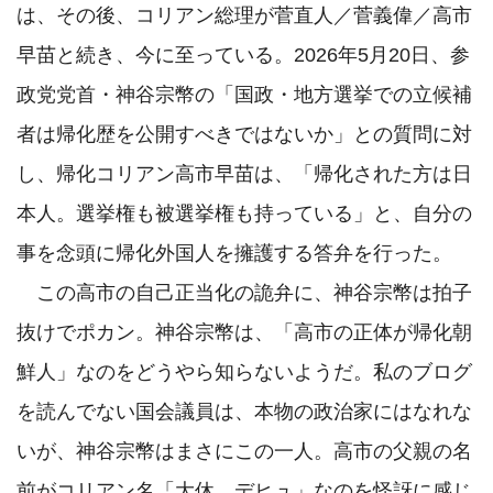
は、その後、コリアン総理が菅直人／菅義偉／高市
早苗と続き、今に至っている。2026年5月20日、参
政党党首・神谷宗幣の「国政・地方選挙での立候補
者は帰化歴を公開すべきではないか」との質問に対
し、帰化コリアン高市早苗は、「帰化された方は日
本人。選挙権も被選挙権も持っている」と、自分の
事を念頭に帰化外国人を擁護する答弁を行った。

　この高市の自己正当化の詭弁に、神谷宗幣は拍子
抜けでポカン。神谷宗幣は、「高市の正体が帰化朝
鮮人」なのをどうやら知らないようだ。私のブログ
を読んでない国会議員は、本物の政治家にはなれな
いが、神谷宗幣はまさにこの一人。高市の父親の名
前がコリアン名「大休　デヒュ」なのを怪訝に感じ