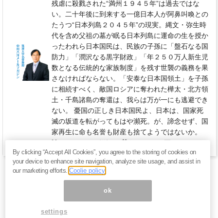
残虐に殺戮された“満州１９４５年”は過去ではな
い。二十年後に到来する一億日本人が阿鼻叫喚との
たうつ“日本列島２０４５年”の現実。縄文・弥生時
代を含め父祖の墓が眠る日本列島に運命の生を授か
ったわれら日本国民は、民族の子孫に「盤石なる国
防力」「潤沢なる黒字財政」「年２５０万人新生児
数となる伝統的な家族制度」を残す世襲の義務を果
さなければならない。「安泰な日本国領土」を子孫
に相続すべく、敵国ロシアに奪われた樺太・北方領
土・千島諸島の奪還は、我らは万が一にも逃避でき
ない。 憂国の正しき日本国民よ、日本は、国家死
滅の坂道を転がってもはや瀕死。が、諦念せず、国
家再生に命も名誉も財産も捨てようではないか。
110円 / 月（税込）
毎月 26日
By clicking “Accept All Cookies”, you agree to the storing of cookies on
your device to enhance site navigation, analyze site usage, and assist in
our marketing efforts.
Coolie policy
ok
settings