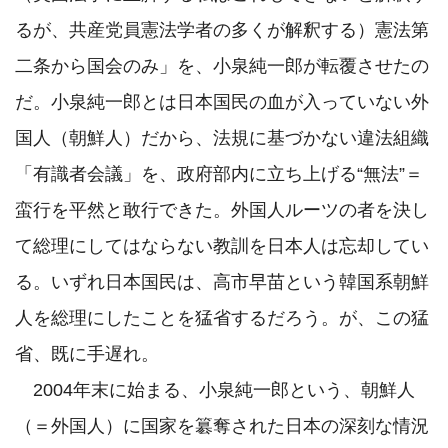
るが、共産党員憲法学者の多くが解釈する）憲法第
二条から国会のみ」を、小泉純一郎が転覆させたの
だ。小泉純一郎とは日本国民の血が入っていない外
国人（朝鮮人）だから、法規に基づかない違法組織
「有識者会議」を、政府部内に立ち上げる“無法”＝
蛮行を平然と敢行できた。外国人ルーツの者を決し
て総理にしてはならない教訓を日本人は忘却してい
る。いずれ日本国民は、高市早苗という韓国系朝鮮
人を総理にしたことを猛省するだろう。が、この猛
省、既に手遅れ。

　2004年末に始まる、小泉純一郎という、朝鮮人
（＝外国人）に国家を簒奪された日本の深刻な情況