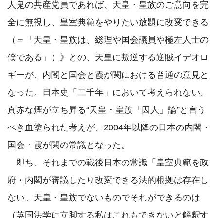
人鬼の共産党員であれば、天皇・皇族のご意向を完
全に無視し、皇室典範をやりたい放題に改変できる
（＝「天皇・皇族は、総理や国会議員や極左人士の
僕である」）》との、天皇に叛逆する逆賊イデオロ
ギーが、内閣と国会と霞が関における普通の意見と
なった。日本史「二千年」において考えられない、
真赤な煙が立ち昇る“天皇・皇族「囚人」論”と言う
べき血塗られた考えが、2004年以降の日本の内閣・
国会・霞が関の常識となった。

　即ち、それまでの戦後日本の常識「皇室典範を政
府・内閣が審議したり改変できる法的根拠は存在し
ない。天皇・皇族でないものでそれができるのは
（英国法学に立脚する私はこれもできないと解釈す