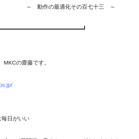
　　　　　～　動作の最適化その百七十三　～

━━━━━━━━━━━━━━━━━━━━━━━━━┛

MKCの齋藤です。

os.jp/
毎日がいい
