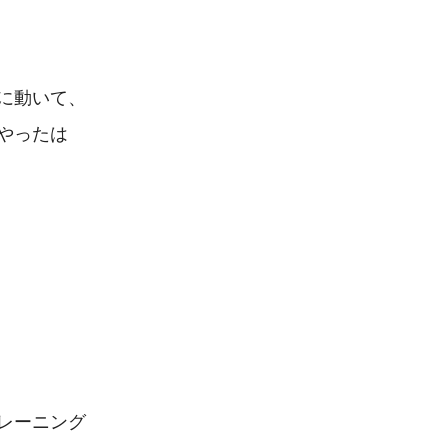
に動いて、
やったは
レーニング