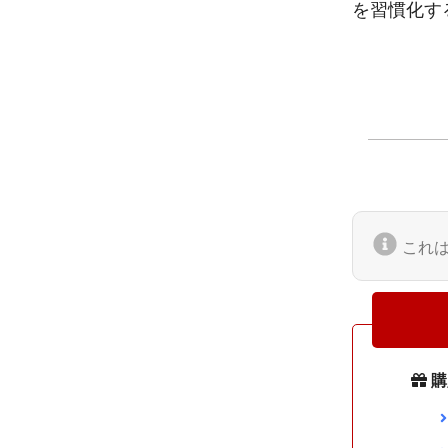
を習慣化す
これ
購