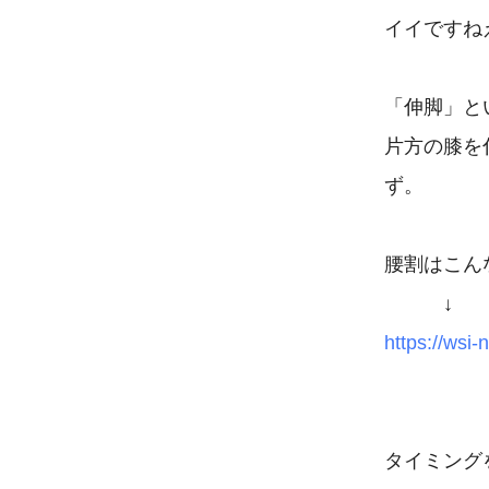
イイですね
「伸脚」と
片方の膝を
ず。

腰割はこん
https://wsi-
タイミング