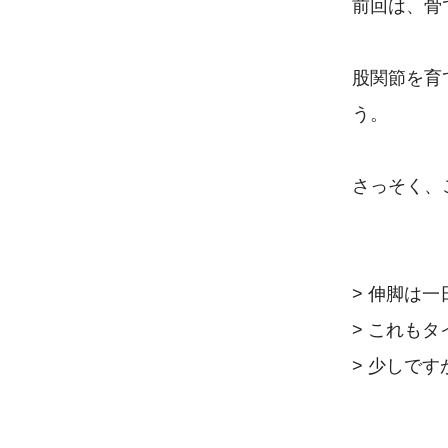
前回は、骨
股関節を育
う。

さっそく、
> 伸脚は
> これも
> 少しで