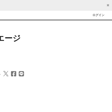
✖
ログイン
 エージ
る