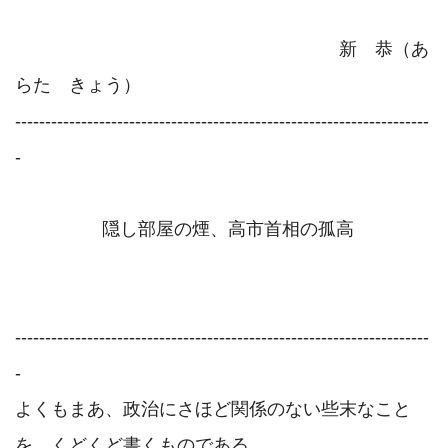
　　　　　　　　　　　　　　　　　　新　恭（あ
らた　きょう）

---------------------------------------------------------------------
-

 　  　　　隠し部屋の煙、高市首相の孤高   　　　        
---------------------------------------------------------------------
-

よくもまあ、政治にさほど関係のない些末なこと
を、くどくど書くものである。
