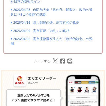
た日本の防衛ライン
2026/04/23
自民党大会「君が代」騒動と、政治の道
具にされた“歌姫”の悲劇
2026/04/16
隠し部屋の煙、高市首相の孤高
2026/04/09
高市官邸「内乱」の真相
2026/04/02
高市流傲慢が生んだ「政治的敗北」の深
層
シェアする