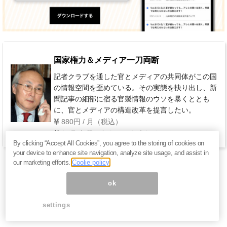
国家権力＆メディア一刀両断
記者クラブを通した官とメディアの共同体がこの国
の情報空間を歪めている。その実態を抉り出し、新
聞記事の細部に宿る官製情報のウソを暴くととも
に、官とメディアの構造改革を提言したい。
880円 / 月（税込）
毎週 木曜日(祝祭日・年末年始を除く)
By clicking “Accept All Cookies”, you agree to the storing of cookies on
your device to enhance site navigation, analyze site usage, and assist in
our marketing efforts.
Coolie policy
ok
settings