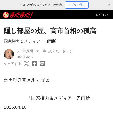
メルマガ読むならアプリが便利
アプリで開く
✖
ログイン
隠し部屋の煙、高市首相の孤高
国家権力＆メディア一刀両断
永田町異聞／新 恭（あらた きょう）
2026/04/16
シェアする
永田町異聞メルマガ版

　　　　　「国家権力＆メディア一刀両断」　
2026.04.16 
