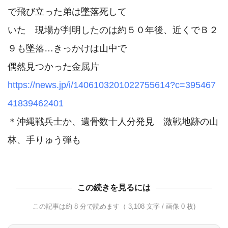
で飛び立った弟は墜落死して

いた　現場が判明したのは約５０年後、近くでＢ２
９も墜落…きっかけは山中で

https://news.jp/i/1406103201022755614?c=395467
41839462401
＊沖縄戦兵士か、遺骨数十人分発見　激戦地跡の山
この続きを見るには
この記事は約 8 分で読めます（ 3,108 文字 / 画像 0 枚)