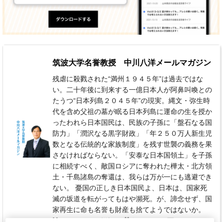
筑波大学名誉教授 中川八洋メールマガジン
残虐に殺戮された“満州１９４５年”は過去ではな
い。二十年後に到来する一億日本人が阿鼻叫喚との
たうつ“日本列島２０４５年”の現実。縄文・弥生時
代を含め父祖の墓が眠る日本列島に運命の生を授か
ったわれら日本国民は、民族の子孫に「盤石なる国
防力」「潤沢なる黒字財政」「年２５０万人新生児
数となる伝統的な家族制度」を残す世襲の義務を果
さなければならない。「安泰な日本国領土」を子孫
に相続すべく、敵国ロシアに奪われた樺太・北方領
土・千島諸島の奪還は、我らは万が一にも逃避でき
ない。 憂国の正しき日本国民よ、日本は、国家死
滅の坂道を転がってもはや瀕死。が、諦念せず、国
家再生に命も名誉も財産も捨てようではないか。
110円 / 月（税込）
毎月 26日