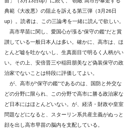
苗」（3月13日up）に続く、“朝敵”高市が暴走する
典範《大改悪》の阻止を訴える第三弾（3月26日
up）。読者は、この三論考を一緒に読んで欲しい。

　高市早苗に関し、愛国心が漲る“保守の鑑”だと賞
讃している一般日本人は多い。確かに、高市は、ほ
とんど嘘を吐かないし、生真面目で明るく人柄がい
い。その上、安倍晋三や稲田朋美など偽装保守の政
治家でないことは特段に評価してよい。

　が、高市が“保守の鑑”であるのは、国防と外交な
どの分野に限られ、この分野で高市に勝る政治家な
ど日本にはほとんどいない。が、経済・財政や皇室
問題などになると、スターリン系共産主義がぬっと
顔を出し高市早苗の脳内を支配している。
