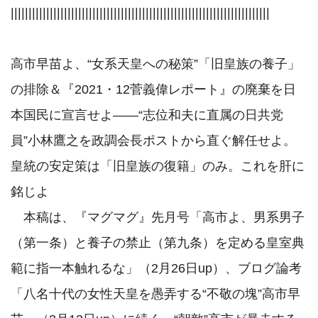
|||||||||||||||||||||||||||||||||||||||||||||||||||||||||||||||||||||||||

高市早苗よ、“女系天皇への秘策”「旧皇族の養子」
の排除＆『2021・12菅義偉レポート』の廃棄を日
本国民に宣言せよ――“志位和夫に直属の日共党
員”小林鷹之を政調会長ポストから直ぐ解任せよ。
皇統の安定策は「旧皇族の復籍」のみ。これを肝に
銘じよ

　本稿は、『マグマグ』先月号「高市よ、男系男子
（第一条）と養子の禁止（第九条）を定める皇室典
範に指一本触れるな」（2月26日up）、ブログ論考
「八名十代の女性天皇を愚弄する“不敬の塊”高市早