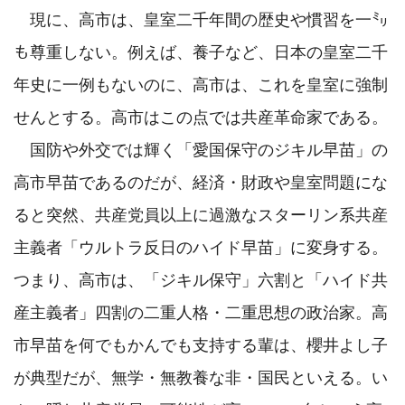
　現に、高市は、皇室二千年間の歴史や慣習を一㍉
も尊重しない。例えば、養子など、日本の皇室二千
年史に一例もないのに、高市は、これを皇室に強制
せんとする。高市はこの点では共産革命家である。

　国防や外交では輝く「愛国保守のジキル早苗」の
高市早苗であるのだが、経済・財政や皇室問題にな
ると突然、共産党員以上に過激なスターリン系共産
主義者「ウルトラ反日のハイド早苗」に変身する。
つまり、高市は、「ジキル保守」六割と「ハイド共
産主義者」四割の二重人格・二重思想の政治家。高
市早苗を何でもかんでも支持する輩は、櫻井よし子
が典型だが、無学・無教養な非・国民といえる。い