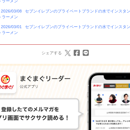
トラーメン
2026/03/08
セブンイレブンのプライベートブランドの水でインスタ
トラーメン
2026/03/01
セブンイレブンのプライベートブランドの水でインスタ
トラーメン
シェアする