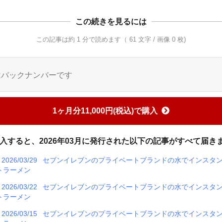
この続きを見るには
この記事は約 1 分で読めます（ 61 文字 / 画像 0 枚)
はバックナンバーです
1ヶ月分11,000円(税込)で購入
入すると、2026年03月に発行された以下の記事がすべて届き
2026/03/29
セブンイレブンのプライベートブランドの水でインスタ
トラーメン
2026/03/22
セブンイレブンのプライベートブランドの水でインスタ
トラーメン
2026/03/15
セブンイレブンのプライベートブランドの水でインスタ