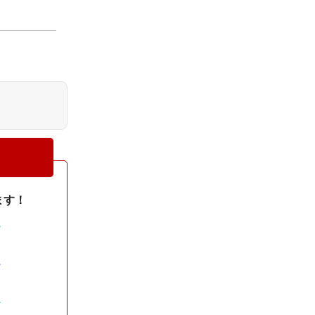
ます！
ン
ン
ン