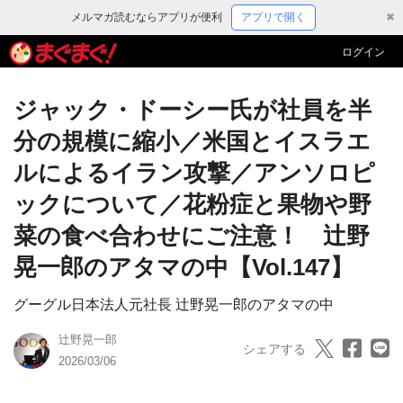
メルマガ読むならアプリが便利
アプリで開く
✖
ログイン
ジャック・ドーシー氏が社員を半
分の規模に縮小／米国とイスラエ
ルによるイラン攻撃／アンソロピ
ックについて／花粉症と果物や野
菜の食べ合わせにご注意！ 辻野
晃一郎のアタマの中【Vol.147】
グーグル日本法人元社長 辻野晃一郎のアタマの中
辻野晃一郎
シェアする
2026/03/06