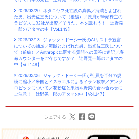
2026/03/20
ネタニヤフ死亡説の真偽／海賊とよばれ
た男、出光佐三氏について（後編）／政府が筆頭株主の
ラピダスに32社が出資／そうだ、本を読もう！ 辻野晃
一郎のアタマの中【Vol.149】
2026/03/13
ジャック・ドーシー氏のAIリストラ宣言
についての補足／海賊とよばれた男、出光佐三氏につい
て（前編）／Anthropicに関する質問への回答に追記／寿
命カウンターをご存じですか？ 辻野晃一郎のアタマの
中【Vol.148】
2026/03/06
ジャック・ドーシー氏が社員を半分の規
模に縮小／米国とイスラエルによるイラン攻撃／アンソ
ロピックについて／花粉症と果物や野菜の食べ合わせに
ご注意！ 辻野晃一郎のアタマの中【Vol.147】
シェアする