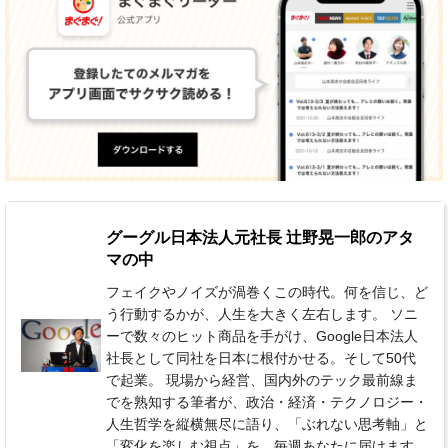
グーグル日本法人元社長 辻野晃一郎のアタ
マの中
フェイクやノイズが渦巻くこの時代。何を信じ、ど
う行動するかが、人生を大きく左右します。 ソニ
ーで数々のヒット商品を手がけ、Google日本法人
社長として同社を日本に根付かせる。そして50代
で起業。 現場から経営、国内外のテック最前線ま
でを熟知する筆者が、政治・経済・テクノロジー・
人生哲学を縦横無尽に語り、「ぶれない思考軸」と
「変化を楽しむ視点」を、毎週あなたに届けます。