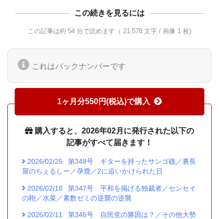
この続きを見るには
この記事は約 54 分で読めます（ 21,578 文字 / 画像 1 枚)
これはバックナンバーです
1ヶ月分550円(税込)で購入
購入すると、2026年02月に発行された以下の
記事がすべて届きます！
2026/02/25
第348号 ギターを持ったサンゴ礁／裏長
屋のちぇるしー／孕鹿／2に追いかけられた日
2026/02/18
第347号 平和を掲げる独裁者／センセイ
の鞄／水菜／素数ゼミの逆襲の逆襲
2026/02/11
第346号 自民党の勝因は？／その他大勢