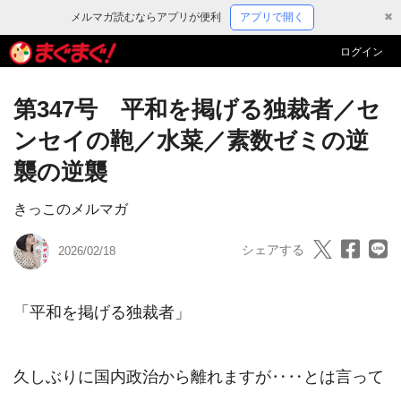
メルマガ読むならアプリが便利
アプリで開く
✖
ログイン
第347号 平和を掲げる独裁者／セ
ンセイの鞄／水菜／素数ゼミの逆
襲の逆襲
きっこのメルマガ
シェアする
2026/02/18
「平和を掲げる独裁者」

久しぶりに国内政治から離れますが‥‥とは言って