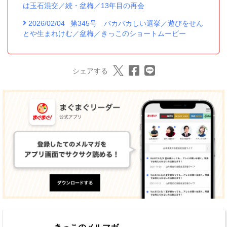
は玉石混交／続・盆梅／13年目の再会
2026/02/04
第345号 バカバカしい選挙／遊びをせん
とや生まれけむ／盆梅／きっこのショートムービー
シェアする