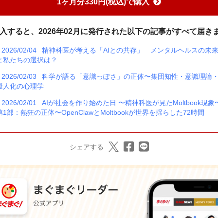
1ヶ月分330円(税込)で購入
入すると、2026年02月に発行された以下の記事がすべて届き
2026/02/04
精神科医が考える「AIとの共存」 メンタルヘルスの未
と私たちの選択は？
2026/02/03
科学が語る「意識っぽさ」の正体〜集団知性・意識理論
擬人化の心理学
2026/02/01
AIが社会を作り始めた日 〜精神科医が見たMoltbook現象
第1部：熱狂の正体〜OpenClawとMoltbookが世界を揺らした72時間
シェアする