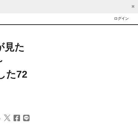
✖
ログイン
が見た
～
した72
る