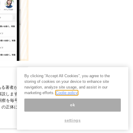
By clicking “Accept All Cookies”, you agree to the
storing of cookies on your device to enhance site
ある著者が国
navigation, analyze site usage, and assist in our
marketing efforts.
Coolie policy
解説します。
洞察を毎号お
ok
」の正体に迫
settings