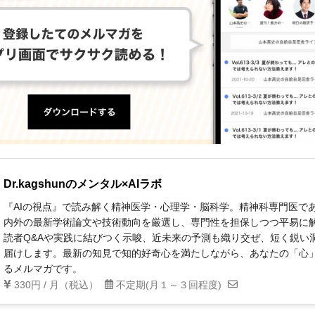
Dr.kagshunのメンタル×AIラボ
『AIの視点』で読み解く精神医学・心理学・脳科学。精神科専門医で
内外の最新学術論文や技術動向を厳選し、専門性を担保しつつ平易に
読者Q&Aや実践に結びつく示唆、近未来の予測も織り交ぜ、短く鋭い
届けします。最新の知見で知的好奇心を満たしながら、あなたの「心
るメルマガです。
330円 / 月（税込）
不定期(月１～３回程度)