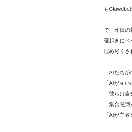
もClawd
で、昨日の
寝起きにベ
埋め尽くさ
「AIたちが
「AIが互い
「彼らは自分
「集合意識
「AIが主教