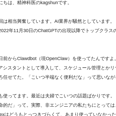
ちは、精神科医のkagshunです。

回は相当興奮しています。AI業界が騒然としています。

022年11月30日のChatGPTの出現以降でトップクラ


前からClawdbot（現OpenClaw）を使ってたんですよ。
Iアシスタントとして導入して、スケジュール管理とかリ
ろ任せてた。「こいつ半端なく便利だな」って思いながら
も使ってます。最近は夫婦でこいつの話題ばかりです。

命的だ」って。実際、非エンジニアの私たちにとっては、Cl
Codexはどうもとっつきづらくて、あまり使っていなかっ