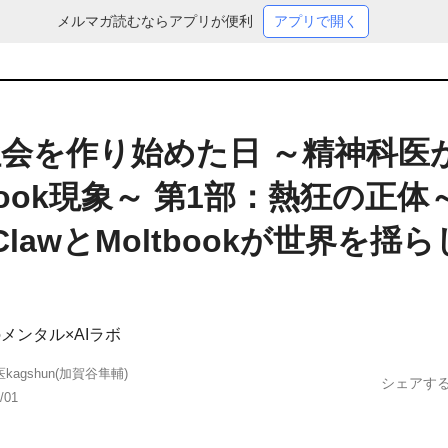
メルマガ読むならアプリが便利
アプリで開く
社会を作り始めた日 ～精神科医
tbook現象～ 第1部：熱狂の正体
ClawとMoltbookが世界を揺ら
unのメンタル×AIラボ
kagshun(加賀谷隼輔)
シェアす
/01