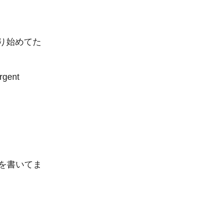
り始めてた
ent 
を書いてま