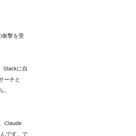
スの衝撃を受
Slackに自
サーチと
。

aude 
たんです。で