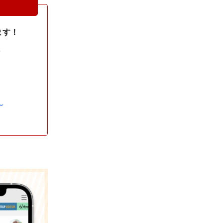
ます！
来
・
〜