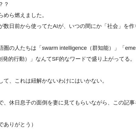
？

らめら燃えました。

が数日前から使ってたAIが、いつの間にか「社会」を作


の人たちは「swarm intelligence（群知能）」「emerg
or（創発的行動）」なんてSF的なワードで盛り上がってる。

して、これは紐解かないわけにはいかない。

で、休日息子の面倒を妻に見てもらいながら、この記事
でありがとう）
