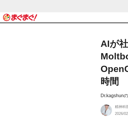
AIが
Mol
Open
時間
Dr.kagsh
精神科医
2026/02