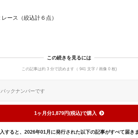
２レース（絞込計６点）

この続きを見るには
この記事は約 3 分で読めます（ 941 文字 / 画像 0 枚)
はバックナンバーです
1ヶ月分1,879円(税込)で購入
入すると、2026年01月に発行された以下の記事がすべて届き