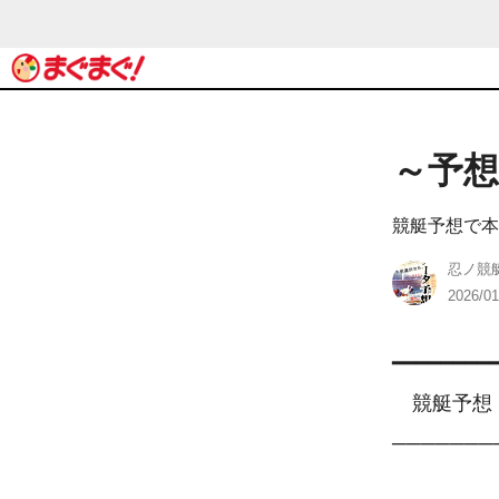
～予想
競艇予想で本
忍ノ競
2026/01
━━━━━━━━━
　競艇予想
───────