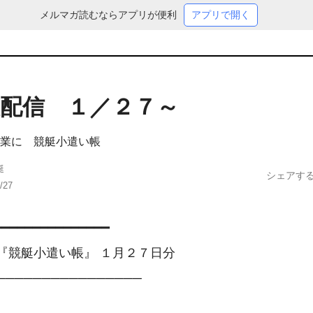
メルマガ読むならアプリが便利
アプリで開く
配信 １／２７～
業に 競艇小遣い帳
艇
シェアす
/27
━━━━━━━━━━━━━━

『競艇小遣い帳』 １月２７日分

────────────────
