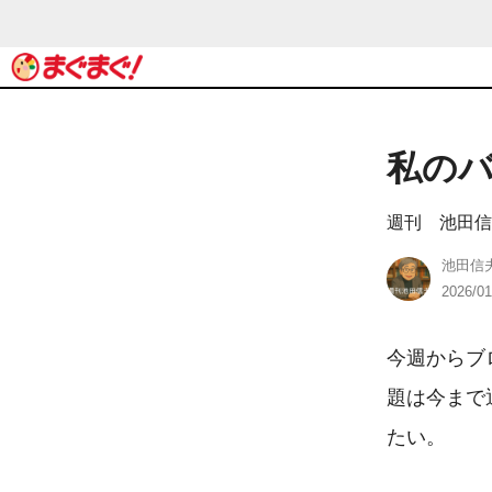
私のバ
週刊 池田信
池田信
2026/01
今週からブ
題は今まで