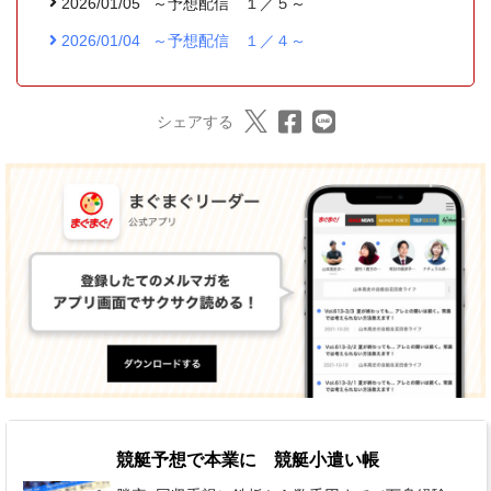
2026/01/05
～予想配信 １／５～
2026/01/04
～予想配信 １／４～
シェアする
競艇予想で本業に 競艇小遣い帳