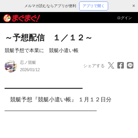
メルマガ読むならアプリが便利
アプリで開く
✖
ログイン
～予想配信 １／１２～
競艇予想で本業に 競艇小遣い帳
忍ノ競艇
シェアする
2026/01/12
━━━━━━━━━━━━━━━━━━━━━━━

　競艇予想『競艇小遣い帳』 １月１２日分

───────────────────────
