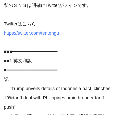
私のＳＮＳは明確にTwitterがメインです。

https://twitter.com/tentengu
■■■━━━━━━━━━━━━━━━━

■■1.英文和訳

■━━━━━━━━━━━━━━━━━━

記

 　"Trump unveils details of Indonesia pact, clinches 
19%tariff deal with Philippines amid broader tariff 
push"
