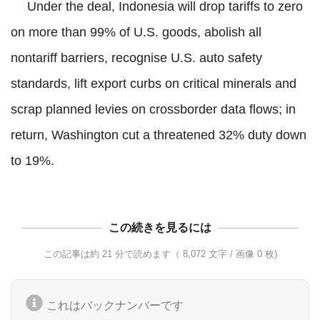
 　Under the deal, Indonesia will drop tariffs to zero 
on more than 99% of U.S. goods, abolish all 
nontariff barriers, recognise U.S. auto safety 
standards, lift export curbs on critical minerals and 
scrap planned levies on crossborder data flows; in 
return, Washington cut a threatened 32% duty down 
この続きを見るには
この記事は約 21 分で読めます（ 8,072 文字 / 画像 0 枚)
これはバックナンバーです