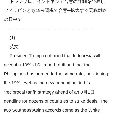
 　トランプ氏、インドネシア合意の詳細を発表し
フィリピンとも19%関税で合意─拡大する関税戦略
の只中で

　-------------------------------------------------------

 　(1)

 　英文

 　PresidentTrump confirmed that Indonesia will 
accept a 19% U.S. import tariff and that the 
Philippines has agreed to the same rate, positioning 
the 19% level as the new benchmark in his 
“reciprocal tariff” strategy ahead of an 8月1日 
deadline for dozens of countries to strike deals. The 
two SoutheastAsian accords come as the White 