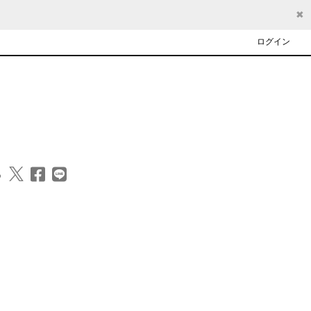
✖
ログイン
る