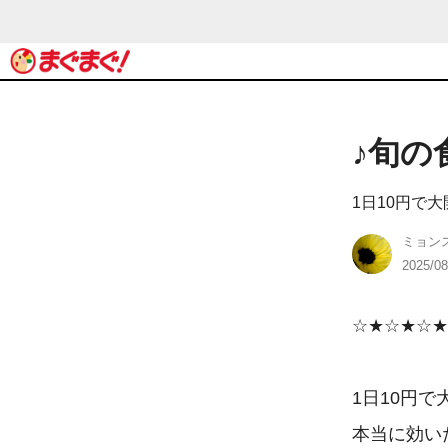
♪旬の
1日10円で
ミョン
2025/08
☆★☆★☆★
1日10円で
本当に効い