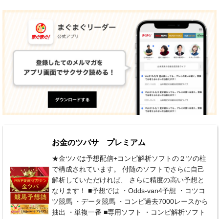
お金のツバサ プレミアム
★金ツバは予想配信+コンピ解析ソフトの２ツの柱
で構成されています。 付随のソフトでさらに自己
解析していただければ、 さらに精度の高い予想と
なります！ ■予想では ・Odds-van4予想 ・コツコ
ツ競馬 ・データ競馬 ・コンピ過去7000レースから
抽出 ・単複一番 ■専用ソフト ・コンピ解析ソフト