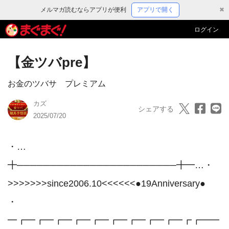
メルマガ読むならアプリが便利
アプリで開く
✖
ログイン
【金ツバpre】
お金のツバサ プレミアム
カズ
シェアする
2025/07/20
・…
╋────────────────────────╋━…・

>>>>>>>since2006.10<<<<<<●19Anniversary●

・
━┏━┏━┏━┏━┏━┏━┏━┏━┏━┏┏━━