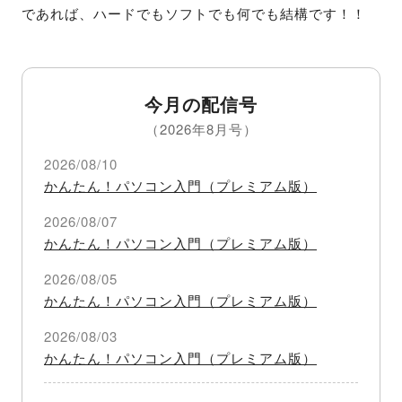
であれば、ハードでもソフトでも何でも結構です！！
今月の配信号
（2026年8月号）
2026/08/10
かんたん！パソコン入門（プレミアム版）
2026/08/07
かんたん！パソコン入門（プレミアム版）
2026/08/05
かんたん！パソコン入門（プレミアム版）
2026/08/03
かんたん！パソコン入門（プレミアム版）