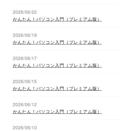
2026/06/22
かんたん！パソコン入門（プレミアム版）
2026/06/19
かんたん！パソコン入門（プレミアム版）
2026/06/17
かんたん！パソコン入門（プレミアム版）
2026/06/15
かんたん！パソコン入門（プレミアム版）
2026/06/12
かんたん！パソコン入門（プレミアム版）
2026/06/10