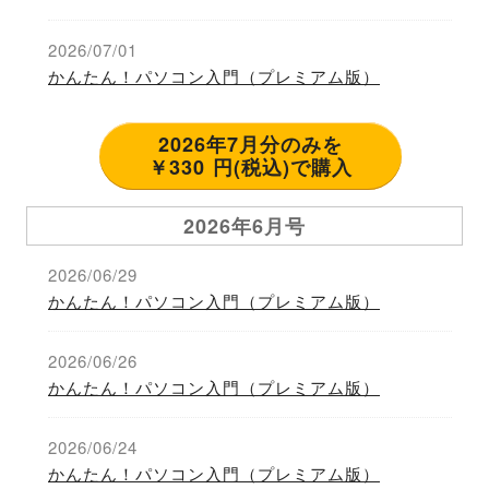
2026/07/01
かんたん！パソコン入門（プレミアム版）
2026年7月分のみを
￥330 円(税込)で購入
2026年6月号
2026/06/29
かんたん！パソコン入門（プレミアム版）
2026/06/26
かんたん！パソコン入門（プレミアム版）
2026/06/24
かんたん！パソコン入門（プレミアム版）