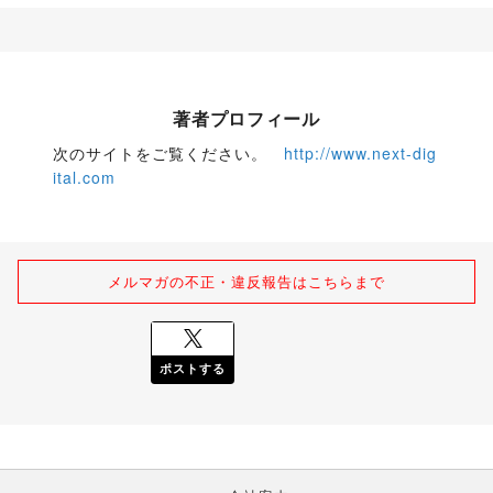
著者プロフィール
次のサイトをご覧ください。　
http://www.next-dig
ital.com
メルマガの不正・違反報告はこちらまで
ポストする