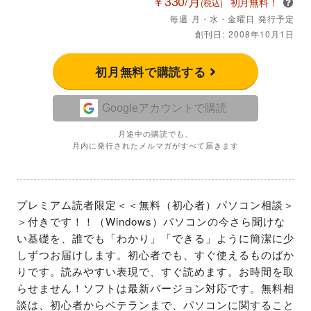
￥330/月
初月無料！
(税込)
毎週 月・水・金曜日 発行予定
創刊日: 2008年10月1日
初月無料で購読する
Googleアカウントで購読
月途中の購読でも、
月内に発行されたメルマガがすべて届きます
プレミアム読者限定＜＜無料（初心者）パソコン相談＞
＞付きです！！（Windows）パソコンの今さら聞けな
い基礎を、誰でも「わかり」「できる」ように簡潔に少
しずつお届けします。初心者でも、すぐ使えるものばか
りです。読みやすい表現で、すぐ読めます。お時間を取
らせません！ソフトは最新バージョン対応です。無料相
談は、初心者からベテランまで、パソコンに関すること