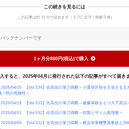
この続きを見るには
この記事は約 15 分で読めます（ 5,717 文字 / 画像 0 枚)
はバックナンバーです
1ヶ月分880円(税込)で購入
入すると、2025年04月に発行された以下の記事がすべて届き
2025/04/25
【Vol.534】佐高信の筆刀両断～小選挙区制を主張する玉
雄一郎の危険性～
2025/04/18
【Vol.533】佐高信の筆刀両断～被爆体験をもつ大下英治
2025/04/11
【Vol.532】佐高信の筆刀両断～世襲とザイム真理教～
2025/04/04
【Vol.531】佐高信の筆刀両断～横浜米軍機墜落事故と沖
～