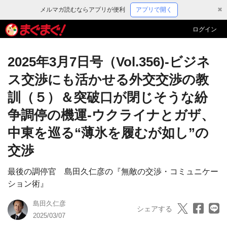
メルマガ読むならアプリが便利
アプリで開く
✖
ログイン
2025年3月7日号（Vol.356)-ビジネ
ス交渉にも活かせる外交交渉の教
訓（５）＆突破口が閉じそうな紛
争調停の機運‐ウクライナとガザ、
中東を巡る“薄氷を履むが如し”の
交渉
最後の調停官 島田久仁彦の『無敵の交渉・コミュニケー
ション術』
島田久仁彦
シェアする
2025/03/07