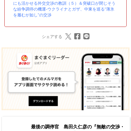
にも活かせる外交交渉の教訓（５）＆突破口が閉じそう
な紛争調停の機運‐ウクライナとガザ、中東を巡る“薄氷
を履むが如し”の交渉
シェアする
最後の調停官 島田久仁彦の『無敵の交渉・