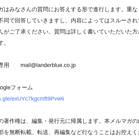
ガはみなさんの質問にお答えする形で進行します。重なる
不同で回答していきますし、内容によってはスルーされて
んがご了承ください。質問は詳しく書いていただいた方が
。

　mail@landerblue.co.jp

ms.gle/exUYc7kgcmft9Pvw6
の著作権は、編集・発行元に帰属します。本メルマガの内
部を無断転載、転送、再編集など行なうことはお控えくだ