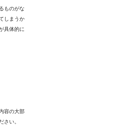
ものがな

しまうか

具体的に

容の大部

さい。
