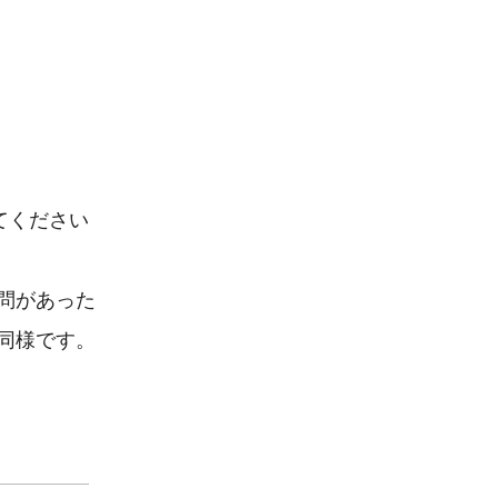
ください

があった

様です。
