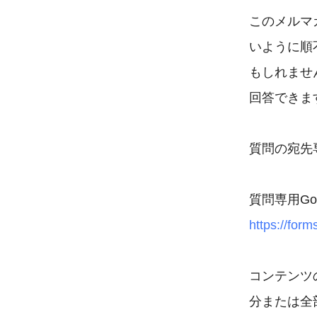
このメルマ
いように順
もしれませ
回答できます
質問の宛先専用　
https://for
コンテンツ
分または全