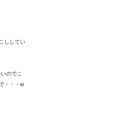
ししてい

いのでこ

・・・w
