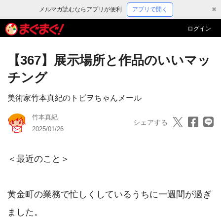
メルマガ読むならアプリが便利
アプリで開く
✖
ログイン
【367】展示場所と作品のいいマッ
チング
美術家竹本真紀のトビヲちゃんメール
竹本真紀
シェアする
2025/01/26
＜最近のこと＞

黄金町の業務で忙しくしているうちに一週間が過ぎ
ました。
