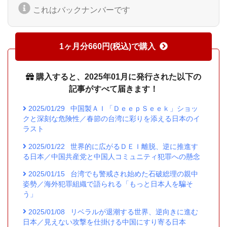
これはバックナンバーです
1ヶ月分660円(税込)で購入
購入すると、2025年01月に発行された以下の
記事がすべて届きます！
2025/01/29
中国製ＡＩ「ＤｅｅｐＳｅｅｋ」ショッ
クと深刻な危険性／春節の台湾に彩りを添える日本のイ
ラスト
2025/01/22
世界的に広がるＤＥＩ離脱、逆に推進す
る日本／中国共産党と中国人コミュニティ犯罪への懸念
2025/01/15
台湾でも警戒され始めた石破総理の親中
姿勢／海外犯罪組織で語られる「もっと日本人を騙そ
う」
2025/01/08
リベラルが退潮する世界、逆向きに進む
日本／見えない攻撃を仕掛ける中国にすり寄る日本