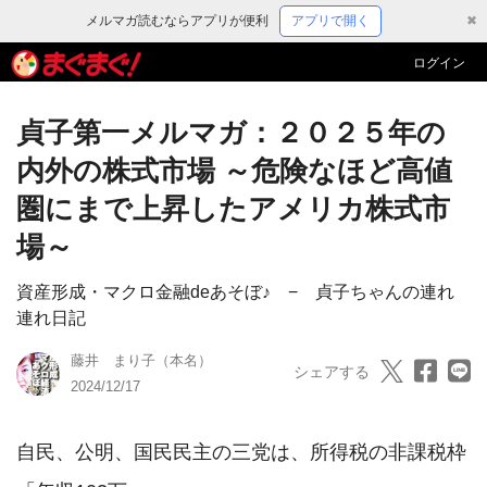
メルマガ読むならアプリが便利
アプリで開く
✖
ログイン
貞子第一メルマガ：２０２５年の
内外の株式市場 ～危険なほど高値
圏にまで上昇したアメリカ株式市
場～
資産形成・マクロ金融deあそぼ♪ − 貞子ちゃんの連れ
連れ日記
藤井 まり子（本名）
シェアする
2024/12/17
自民、公明、国民民主の三党は、所得税の非課税枠