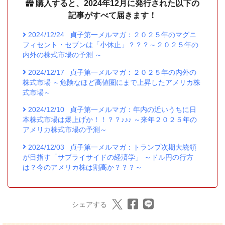
購入すると、2024年12月に発行された以下の
記事がすべて届きます！
2024/12/24
貞子第一メルマガ：２０２５年のマグニ
フィセント・セブンは「小休止」？？？～２０２５年の
内外の株式市場の予測 ～
2024/12/17
貞子第一メルマガ：２０２５年の内外の
株式市場 ～危険なほど高値圏にまで上昇したアメリカ株
式市場～
2024/12/10
貞子第一メルマガ：年内の近いうちに日
本株式市場は爆上げか！！？？♪♪♪ ～来年２０２５年の
アメリカ株式市場の予測～
2024/12/03
貞子第一メルマガ：トランプ次期大統領
が目指す「サプライサイドの経済学」 ～ドル円の行方
は？今のアメリカ株は割高か？？？～
シェアする