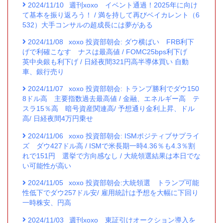
2024/11/10
週刊xoxo イベント通過！2025年に向け
て基本を振り返ろう！ / 満を持して再びベイカレント（6
532）大手コンサルの超成長には夢がある
2024/11/08
xoxo 投資部朝会: ダウ横ばい FRB利下
げで利確こなす ナスは最高値 / FOMC25bps利下げ
英中央銀も利下げ / 日経夜間321円高半導体買い 自動
車、銀行売り
2024/11/07
xoxo 投資部朝会: トランプ勝利でダウ150
8ドル高 主要指数過去最高値 / 金融、エネルギー高 テ
スラ15％高 暗号資産関連高/ 予想通り金利上昇、ドル
高/ 日経夜間4万円乗せ
2024/11/06
xoxo 投資部朝会: ISMポジティブサプライ
ズ ダウ427ドル高 / ISMで米長期一時4.36％も4.3％割
れで151円 選挙で方向感なし / 大統領選結果は本日でな
い可能性が高い
2024/11/05
xoxo 投資部朝会:大統領選 トランプ可能
性低下でダウ257ドル安/ 雇用統計は予想を大幅に下回り
一時株安、円高
2024/11/03
週刊xoxo 東証引けオークション導入を