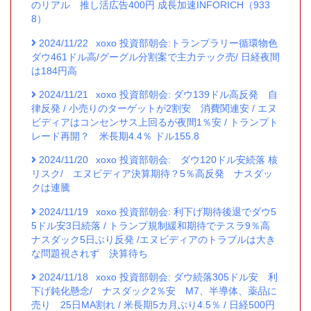
のリアル 推し活広告400円 成長加速INFORICH（933
8）
2024/11/22
xoxo 投資部朝会:トランプラリー循環物色
ダウ461ドル高/グーグル分割案で主力テック売/ 日経夜間
は184円高
2024/11/21
xoxo 投資部朝会: ダウ139ドル高反発 自
律反発 / 小売りのターゲットが2割安 消費関連安 / エヌ
ビディアはコンセンサス上回るが夜間1％安 / トランプト
レード再開？ 米長期4.4％ ドル155.8
2024/11/20
xoxo 投資部朝会: ダウ120ドル安続落 核
リスク/ エヌビディア決算期待？5％高反発 ナスダッ
クは連騰
2024/11/19
xoxo 投資部朝会: 利下げ期待後退でダウ5
5ドル安3日続落 / トランプ規制緩和期待でテスラ9％高
ナスダック5日ぶり反発 /エヌビディアのトラブルは大き
な問題視されず 決算待ち
2024/11/18
xoxo 投資部朝会: ダウ続落305ドル安 利
下げ鈍化懸念/ ナスダック2％安 M7、半導体、薬品に
売り 25日MA割れ / 米長期5カ月ぶり4.5％ / 日経500円