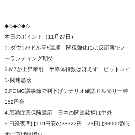
◆◇◆◇◆◇

本日のポイント（11月27日）

1. ダウ123ドル高5連騰　関税強化には反応薄でノ
ーランディング期待

2.M7が上昇牽引　半導体指数は冴えず　ビットコイ
ン関連急落

3.FOMC議事録で利下げシナリオ確認ドル売り一時
152円台

4.肥満症薬保険適応　日本の関連銘柄は中外

5.日経夜間は119円安の38322円　26日は38000割ら
ずに下げ幅縮小
