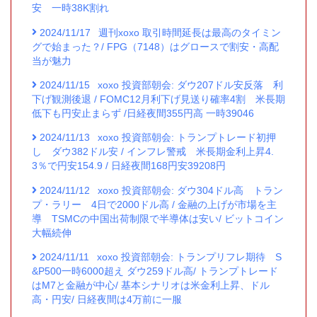
安 一時38K割れ
2024/11/17
週刊xoxo 取引時間延長は最高のタイミン
グで始まった？/ FPG（7148）はグロースで割安・高配
当が魅力
2024/11/15
xoxo 投資部朝会: ダウ207ドル安反落 利
下げ観測後退 / FOMC12月利下げ見送り確率4割 米長期
低下も円安止まらず /日経夜間355円高 一時39046
2024/11/13
xoxo 投資部朝会: トランプトレード初押
し ダウ382ドル安 / インフレ警戒 米長期金利上昇4.
3％で円安154.9 / 日経夜間168円安39208円
2024/11/12
xoxo 投資部朝会: ダウ304ドル高 トラン
プ・ラリー 4日で2000ドル高 / 金融の上げが市場を主
導 TSMCの中国出荷制限で半導体は安い/ ビットコイン
大幅続伸
2024/11/11
xoxo 投資部朝会: トランプリフレ期待 S
&P500一時6000超え ダウ259ドル高/ トランプトレード
はM7と金融が中心/ 基本シナリオは米金利上昇、ドル
高・円安/ 日経夜間は4万前に一服