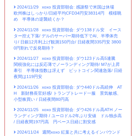
2024/11/29
xoxo 投資部朝会: 感謝祭で米国は休場
欧州株はしっかり/日経平均CFD34円安38314円 模様眺
め 半導体の逆襲続くか？
2024/11/28
xoxo 投資部朝会: ダウ138ドル安 イース
ター控え下落/ デルのサーバー期待低下でAI、半導体売
り/ 日銀12月利上げ観測150円台/ 日経夜間335円安 3800
0円割れで反発期待？
2024/11/27
xoxo 投資部朝会: ダウ123ドル高5連騰
関税強化には反応薄でノーランディング期待/ M7が上昇
牽引 半導体指数は冴えず ビットコイン関連急落/ 日経
夜間は119円安
2024/11/26
xoxo 投資部朝会: ダウ440ドル高続伸 AT
H 新財務長官好感/ トランプトレード一服 景気敏感、
小型株買い / 日経夜間80円高
2024/11/25
xoxo 投資部朝会: ダウ426ドル高ATH ノー
ランディング期待 / ユーロドル2年ぶり安値 ドル独歩高
/ 日経夜間197円高 円ベース日経に割安感
2024/11/24
週間xoxo 紅葉と共に考えるインバウンド