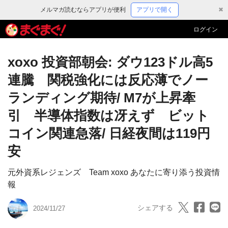
メルマガ読むならアプリが便利
アプリで開く
✖
ログイン
xoxo 投資部朝会: ダウ123ドル高5
連騰 関税強化には反応薄でノー
ランディング期待/ M7が上昇牽
引 半導体指数は冴えず ビット
コイン関連急落/ 日経夜間は119円
安
元外資系レジェンズ Team xoxo あなたに寄り添う投資情
報
シェアする
2024/11/27