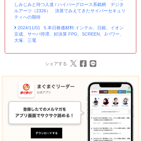
しみじみと待つ人達 / ハイパーグロース系銘柄 デジタ
ルアーツ（2326） 決算でみえてきたサイバーセキュリ
ティへの期待
2024/11/01
5.本日株価材料:インテル、日銀、イオン
京成、サーバ停滞、好決算 FPG、SCREEN、Jパワー、
大塚、三電
シェアする