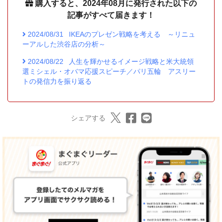
購入すると、2024年08月に発行された以下の
記事がすべて届きます！
2024/08/31
IKEAのプレゼン戦略を考える ～リニュ
ーアルした渋谷店の分析～
2024/08/22
人生を輝かせるイメージ戦略と米大統領
選ミシェル・オバマ応援スピーチ／パリ五輪 アスリー
トの発信力を振り返る
シェアする