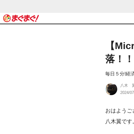
【Mi
落！！
毎日５分!経済
八木 
2024/07
おはようご
八木翼です。