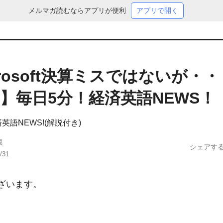
メルマガ読むならアプリが便利
アプリで開く
crosoft決算ミスではないが・
】毎日5分！経済英語NEWS！
英語NEWS!(解説付き)
翼
シェアす
/31
ざいます。


