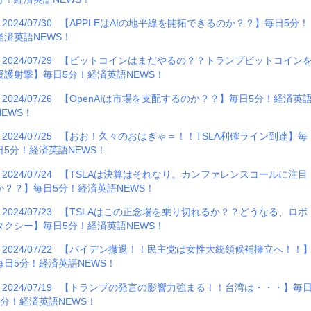
2024/07/30
【APPLEはAIの地平線を開拓できるのか？？】毎日5分！
経済英語NEWS！
2024/07/29
【ビットコインはまだやるの？？トランプビットコイン
援護射撃】毎日5分！経済英語NEWS！
2024/07/26
【OpenAIは市場を支配するのか？？】毎日5分！経済英
NEWS！
2024/07/25
【おお！久々のおはぎゃ＝！！TSLA利確ライン到達】毎
日5分！経済英語NEWS！
2024/07/24
【TSLAは決算はそれなり。カンファレンスコールに注目
か？？】毎日5分！経済英語NEWS！
2024/07/23
【TSLAはこの正念場を乗り切れるか？？どうなる、ロボ
タクシー】毎日5分！経済英語NEWS！
2024/07/22
【バイデン撤退！！民主党は女性大統領候補擁立へ！！
毎日5分！経済英語NEWS！
2024/07/19
【トランプの発言の影響力強まる！！台湾は・・・】毎
5分！経済英語NEWS！