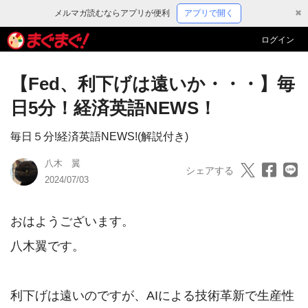
メルマガ読むならアプリが便利
アプリで開く
✖
ログイン
【Fed、利下げは遠いか・・・】毎
日5分！経済英語NEWS！
毎日５分!経済英語NEWS!(解説付き)
八木 翼
シェアする
2024/07/03
おはようございます。

八木翼です。

利下げは遠いのですが、AIによる技術革新で生産性