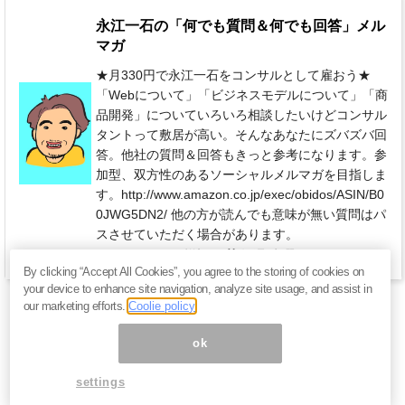
永江一石の「何でも質問＆何でも回答」メル
マガ
★月330円で永江一石をコンサルとして雇おう★
「Webについて」「ビジネスモデルについて」「商
品開発」についていろいろ相談したいけどコンサル
タントって敷居が高い。そんなあなたにズバズバ回
答。他社の質問＆回答もきっと参考になります。参
加型、双方性のあるソーシャルメルマガを目指しま
す。http://www.amazon.co.jp/exec/obidos/ASIN/B0
0JWG5DN2/ 他の方が読んでも意味が無い質問はパ
スさせていただく場合があります。
330円 / 月（税込）
毎週 水曜日
By clicking “Accept All Cookies”, you agree to the storing of cookies on
your device to enhance site navigation, analyze site usage, and assist in
our marketing efforts.
Coolie policy
ok
settings