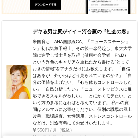
デキる男は尻がイイ－河合薫の『社会の窓』
米国育ち、ANA国際線CA、「ニュースステーショ
ン」初代気象予報士、その後一念発起し、東大大学
院に進学し博士号を取得（健康社会学者 Ph.D）
という異色のキャリアを重ねたから書ける“とって
おきの情報”をアナタだけにお教えします。 「自信
はあるが、外からはどう見られているのか？」「自
分の価値を上げたい」「心も体もコントロールした
い」「自己分析したい」「ニューストッピクスに反
応できるスキルが欲しい」「とにかくモテたい」と
いう方の参考になればと考えています。 私への質
問はメルマガにお寄せください。個別の職場の風土
改善、職場調査、女性活用、ストレスコントロール
などは、別途有料にてお受けいたします。
550円 / 月（税込）
毎週 水曜日(祝祭日・年末年始を除く)