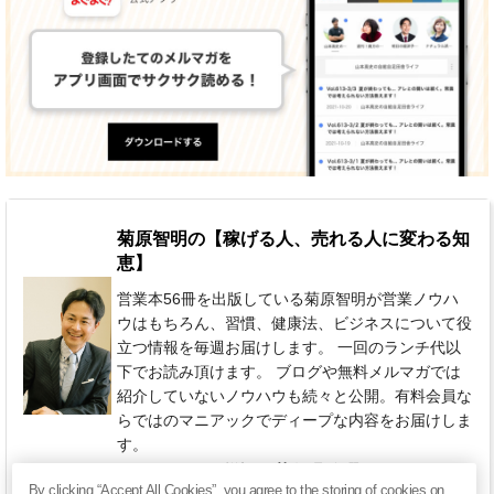
菊原智明の【稼げる人、売れる人に変わる知
恵】
営業本56冊を出版している菊原智明が営業ノウハ
ウはもちろん、習慣、健康法、ビジネスについて役
立つ情報を毎週お届けします。 一回のランチ代以
下でお読み頂けます。 ブログや無料メルマガでは
紹介していないノウハウも続々と公開。有料会員な
らではのマニアックでディープな内容をお届けしま
す。
770円 / 月（税込）
毎週 金曜日
By clicking “Accept All Cookies”, you agree to the storing of cookies on