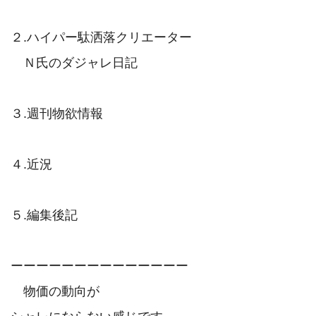
２.ハイパー駄洒落クリエーター

　Ｎ氏のダジャレ日記

３.週刊物欲情報

４.近況

５.編集後記

ーーーーーーーーーーーーーー

　物価の動向が
