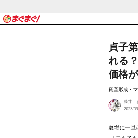
貞子
れる
価格
資産形成・マ
藤井 
2023/09
夏場に一旦