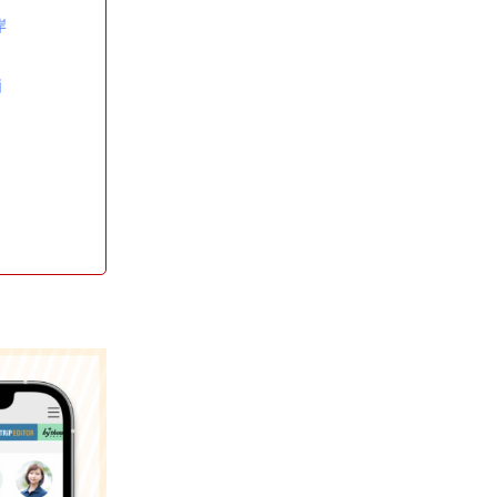
岸
価
」