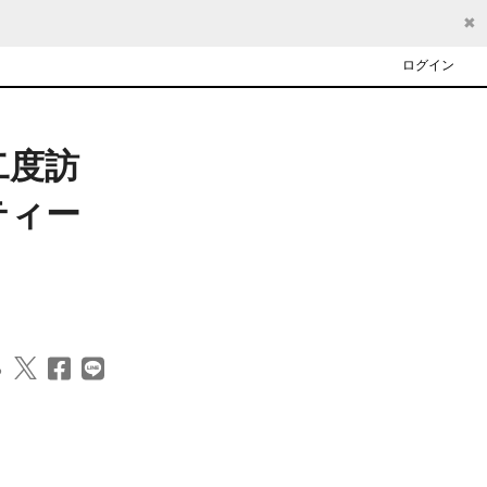
✖
ログイン
二度訪
ティー
る