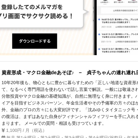
資産形成・マクロ金融deあそぼ♪ − 貞子ちゃんの連れ連れ
10年20年後も、物心ともに豊かに暮らすための「正しい地道な資産形
て、なるべく専門用語を使わないで話し言葉で解説。一般には敬遠さ
分散投資やマクロ金融の基礎知識が、自然に無理なく身に付きます。
イアを目指すビジネスパーソン、年金生活者やその予備軍の方々のほ
外、金融のプロの方々にも大変好評です。「沈みゆくタイタニック号
の復活は、まずはあなた自身がフィナンシャルフィフリーを手に入れ
まります。 メールでの質問・相談も受けつています。
1,100円 / 月（税込）
毎月 第1火曜日・第2火曜日・第3火曜日・第4火曜日(祝祭日・年末