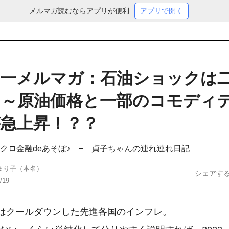
メルマガ読むならアプリが便利
アプリで開く
第一メルマガ：石油ショックは
？～原油価格と一部のコモディ
が急上昇！？？
クロ金融deあそぼ♪ − 貞子ちゃんの連れ連れ日記
まり子（本名）
シェアす
/19
はクールダウンした先進各国のインフレ。
