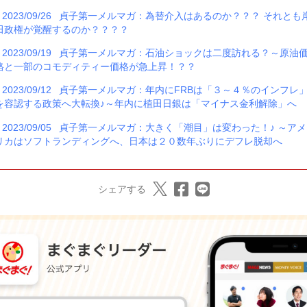
2023/09/26
貞子第一メルマガ：為替介入はあるのか？？？ それとも
田政権が覚醒するのか？？？？
2023/09/19
貞子第一メルマガ：石油ショックは二度訪れる？～原油
格と一部のコモディティー価格が急上昇！？？
2023/09/12
貞子第一メルマガ：年内にFRBは「３～４％のインフレ
を容認する政策へ大転換♪～年内に植田日銀は「マイナス金利解除」へ
2023/09/05
貞子第一メルマガ：大きく「潮目」は変わった！♪ ～アメ
リカはソフトランディングへ、日本は２０数年ぶりにデフレ脱却へ
シェアする