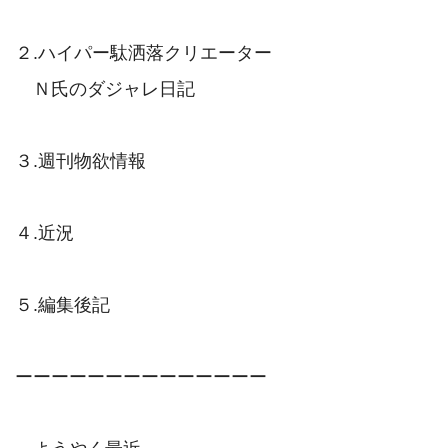
２.ハイパー駄洒落クリエーター

　Ｎ氏のダジャレ日記

３.週刊物欲情報

４.近況

５.編集後記

ーーーーーーーーーーーーーー
