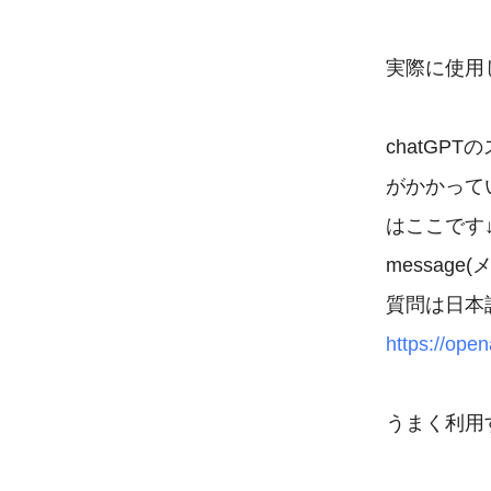
実際に使用し
chatGP
がかかって
はここです↓。
messag
https://ope