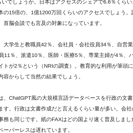
らいでしょうか。日本はアクセスのシェアで6.6％くらい。
の15倍の、1億1200万回くらいのアクセスでしょう。話
、首脳会談でも言及の対象になっています。

、大学生と教職員42％、会社員・会社役員34％、自営業

員11％、派遣10％、医師・医療5％、専業主婦が4％、パ
イトが2％という（NRIの調査）。教育的な利用が筆頭に
内容からして当然の結果でしょう。

は、ChatGPT風の大規模言語データベースを行政の文書
ます。行政は文書作成だと言えるくらい量が多い。会社の
事務も同じです。紙のFAXはどの国より速く普及しました
ペーパーレスは遅れています。
