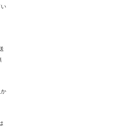
い





か


