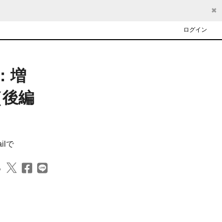
✖
ログイン
：増
（後編
lで
る