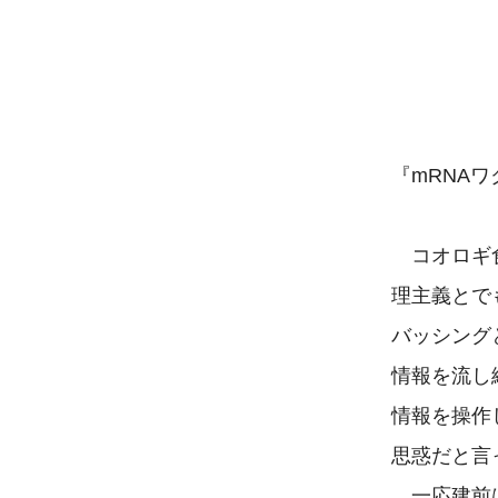
『mRNA
 コオロギ
理主義とで
バッシング
情報を流し
情報を操作
思惑だと言
 一応建前