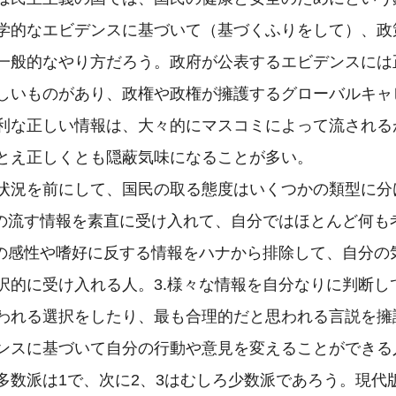
学的なエビデンスに基づいて（基づくふりをして）、政
一般的なやり方だろう。政府が公表するエビデンスには
しいものがあり、政権や政権が擁護するグローバルキャ
利な正しい情報は、大々的にマスコミによって流される
とえ正しくとも隠蔽気味になることが多い。

状況を前にして、国民の取る態度はいくつかの類型に分
ミの流す情報を素直に受け入れて、自分ではほとんど何も
分の感性や嗜好に反する情報をハナから排除して、自分の
択的に受け入れる人。3.様々な情報を自分なりに判断し
われる選択をしたり、最も合理的だと思われる言説を擁
ンスに基づいて自分の行動や意見を変えることができる人
多数派は1で、次に2、3はむしろ少数派であろう。現代