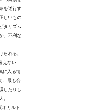
策を遂行す
正しいもの
ピタリズム
が、不利な
けられる。
考えない
気に入る情
て、最も合
護したりし
。

版オカルト