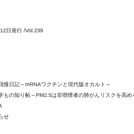
12日発行 /Vol.239

我慢日記～mRNAワクチンと現代版オカルト～

学もの知り帖～PM2.5は非喫煙者の肺がんリスクを高める


せ
