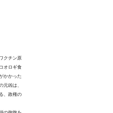
ワクチン原
コオロギ食
がかかった
の元凶は、
る、政権の
錦の御旗を