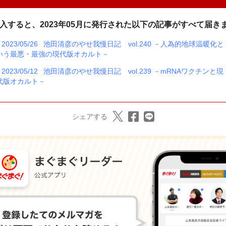
入すると、2023年05月に発行された以下の記事がすべて届き
2023/05/26
池田清彦のやせ我慢日記 vol.240 －人為的地球温暖化と
いう最悪・最強の現代版オカルト－
2023/05/12
池田清彦のやせ我慢日記 vol.239 －mRNAワクチンと現
代版オカルト－
シェアする