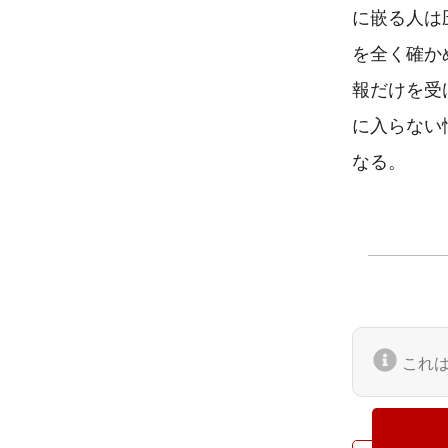
に嵌る人は
を全く確か
報だけを受
に入らない
なる。
これ