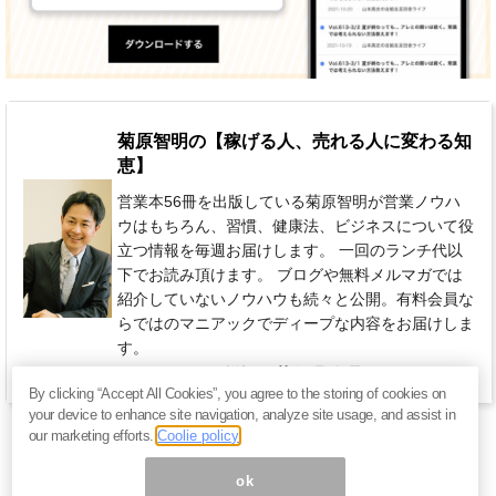
菊原智明の【稼げる人、売れる人に変わる知
恵】
営業本56冊を出版している菊原智明が営業ノウハ
ウはもちろん、習慣、健康法、ビジネスについて役
立つ情報を毎週お届けします。 一回のランチ代以
下でお読み頂けます。 ブログや無料メルマガでは
紹介していないノウハウも続々と公開。有料会員な
らではのマニアックでディープな内容をお届けしま
す。
770円 / 月（税込）
毎週 金曜日
By clicking “Accept All Cookies”, you agree to the storing of cookies on
your device to enhance site navigation, analyze site usage, and assist in
our marketing efforts.
Coolie policy
ok