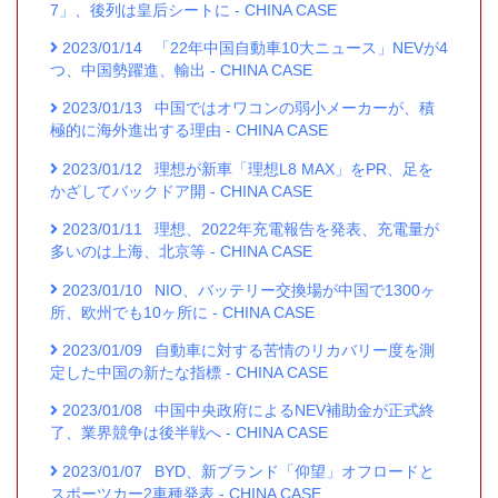
7」、後列は皇后シートに - CHINA CASE
2023/01/14
「22年中国自動車10大ニュース」NEVが4
つ、中国勢躍進、輸出 - CHINA CASE
2023/01/13
中国ではオワコンの弱小メーカーが、積
極的に海外進出する理由 - CHINA CASE
2023/01/12
理想が新車「理想L8 MAX」をPR、足を
かざしてバックドア開 - CHINA CASE
2023/01/11
理想、2022年充電報告を発表、充電量が
多いのは上海、北京等 - CHINA CASE
2023/01/10
NIO、バッテリー交換場が中国で1300ヶ
所、欧州でも10ヶ所に - CHINA CASE
2023/01/09
自動車に対する苦情のリカバリー度を測
定した中国の新たな指標 - CHINA CASE
2023/01/08
中国中央政府によるNEV補助金が正式終
了、業界競争は後半戦へ - CHINA CASE
2023/01/07
BYD、新ブランド「仰望」オフロードと
スポーツカー2車種発表 - CHINA CASE