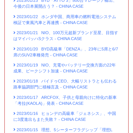
2023/01/23
BYD「ATTO 3」500台マレーシア輸出、
今後の日本展開占う？ - CHINA CASE
2023/01/22
ホンダ中国、商用車の燃料電池システム
検証で東風汽車と再連携 - CHINA CASE
2023/01/21
NIO、100万元超新ブランド至星、目指す
はマイバッハSクラス - CHINA CASE
2023/01/20
BYD高級車「DENZA」、23年に5席と6/7
席のSUV2車種発売 - CHINA CASE
2023/01/19
NIO、充電やバッテリー交換方面の22年
成果、ピークシフト加速 - CHINA CASE
2023/01/18
バイドゥCEO、大幅リストラとも伝わる
路車協調部門に積極言及 - CHINA CASE
2023/01/17
ARCFOX、子供と母親向けに特化の新車
「考拉(KAOLA)」発表 - CHINA CASE
2023/01/16
ヒョンデの高級車「ジェネシス」、中国
に3度進出もまた失敗？ - CHINA CASE
2023/01/15
理想、5シーターフラグシップ「理想L