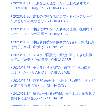
2023/01/31
「あなたと過ごした26度目の新年です」
トヨタ中国、HVをPRへ - CHINA CASE
2023/01/30
BYDの強靭な供給力支えるバッテリーベ
ンダとしての実態とは？ - CHINA CASE
2023/01/29
中国でBYDが一人勝ちの理由、強靭なサ
プライチェーンの実態は - CHINA CASE
2023/01/28
中国新興勢が月販初の2万台も、急成長期
は終了、各社の対策は - CHINA CASE
2023/01/27
テスラ中国販売、頑なに守ってきた法則
を初めて放棄？ その背景 - CHINA CASE
2023/01/26
テスラに続きAITOも値下げ、その真意
は？ とばっちりのNIO？ - CHINA CASE
2023/01/25
時速60km走行中の理想L8の後ろに人間が
追走する恐怖現象とは - CHINA CASE
2023/01/24
窮地の中国新興WM、香港上場企業買収で
実質的に上場企業へ？ - CHINA CASE