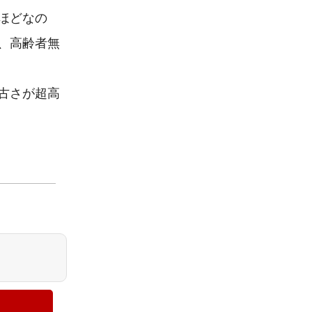
ほどなの
、高齢者無
古さが超高