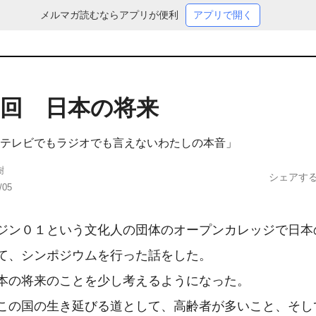
メルマガ読むならアプリが便利
アプリで開く
０回 日本の将来
テレビでもラジオでも言えないわたしの本音」
樹
シェアす
/05
ジン０１という文化人の団体のオープンカレッジで日本
て、シンポジウムを行った話をした。

本の将来のことを少し考えるようになった。

この国の生き延びる道として、高齢者が多いこと、そし