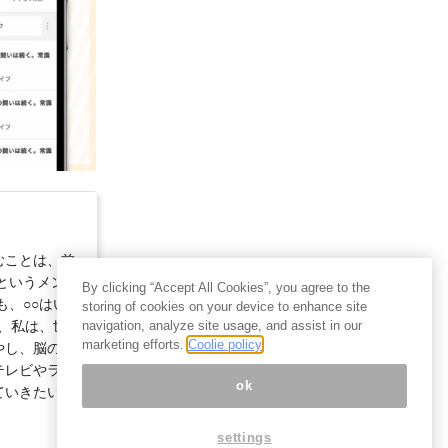
むことは、前
というメンタ
By clicking “Accept All Cookies”, you agree to the
、○○はい
storing of cookies on your device to enhance site
navigation, analyze site usage, and assist in our
で、私は、世間
marketing efforts.
Coolie policy
やし、脳の老
テレビやラジ
ok
ていきたいと
settings