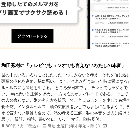
和田秀樹の「テレビでもラジオでも言えないわたしの本音」
世の中のいろいろなことにたった一つしかないと考え、それを信じ込
頭葉の老化を進め、脳に悪い。 また、それが行き詰った時に鬱になる
ルヘルスにも問題を生じる。 ところが日本では、テレビでもラジオでも
い、××は悪いと正解を求め、一方向性のオンパレードである。 そこ
の人の言わない、別の考え方を提示して、考えるヒントを少しでも増
化予防、メンタルヘルス、頭の柔軟性を少しでもましになるように、
オで言えない暴論も含めて、私の考える正解、私の本音を提供し続け
思う。 質問、相談、書いてほしいテーマ等、随時受付。
880円 / 月（税込）
毎週 土曜日(年末年始を除く)