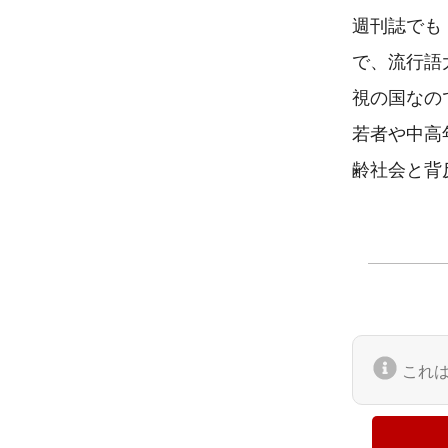
週刊誌でも
で、流行語
視の国なの
若者や中高
齢社会と背
これ