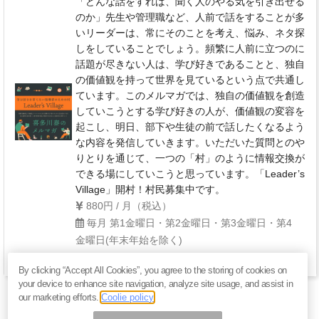
「どんな話をすれば、聞く人のやる気を引き出せる
のか」先生や管理職など、人前で話をすることが多
いリーダーは、常にそのことを考え、悩み、ネタ探
しをしていることでしょう。頻繁に人前に立つのに
話題が尽きない人は、学び好きであることと、独自
の価値観を持って世界を見ているという点で共通し
ています。このメルマガでは、独自の価値観を創造
していこうとする学び好きの人が、価値観の変容を
起こし、明日、部下や生徒の前で話したくなるよう
な内容を発信していきます。いただいた質問とのや
りとりを通じて、一つの「村」のように情報交換が
できる場にしていこうと思っています。「Leader’s
Village」開村！村民募集中です。
880円 / 月（税込）
毎月 第1金曜日・第2金曜日・第3金曜日・第4
金曜日(年末年始を除く)
By clicking “Accept All Cookies”, you agree to the storing of cookies on
your device to enhance site navigation, analyze site usage, and assist in
our marketing efforts.
Coolie policy