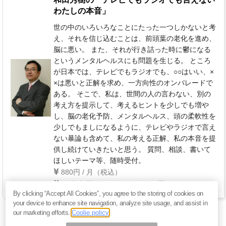
わたしの本音」
世の中のいろいろなことにたった一つしかないと考
え、それを信じ込むことは、前頭葉の老化を進め、
脳に悪い。 また、それが行き詰った時に鬱になる
というメンタルヘルスにも問題を生じる。 ところ
が日本では、テレビでもラジオでも、○○はいい、×
×は悪いと正解を求め、一方向性のオンパレードで
ある。 そこで、私は、世間の人の言わない、別の
考え方を提示して、考えるヒントを少しでも増や
し、脳の老化予防、メンタルヘルス、頭の柔軟性を
少しでもましになるように、テレビやラジオで言え
ない暴論も含めて、私の考える正解、私の本音を提
供し続けていきたいと思う。 質問、相談、書いて
ほしいテーマ等、随時受付。
880円 / 月（税込）
毎週 土曜日(年末年始を除く)
By clicking “Accept All Cookies”, you agree to the storing of cookies on
your device to enhance site navigation, analyze site usage, and assist in
our marketing efforts.
Coolie policy