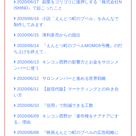
2020/06/17
副業をゴリゴリに後押しする『株式会社N
ISHINO』で起こったこと
2020/06/16
小説「えんとつ町のプペル」をみんなで
制作してみます
2020/06/15
薄利多売からの脱出
2020/06/14
『えんとつ町のプペルMOMO5号機』の打
ち上げを終えて…
2020/06/13
キンコン西野の影響力とお金をサロンメ
ンバーに使う
2020/06/12
サロンメンバーと進める世界戦略
2020/06/11
【超現代版】マーケティングとの向き合
い方
2020/06/10
『信用』で削減できる工数
2020/06/09
キンコン西野が「著作権をナアナアにす
る」理由
2020/06/08
『映画えんとつ町のプペルの広告戦略に