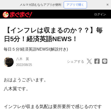
メルマガ読むならアプリが便利
アプリで開く
✖
ログイン
【インフレは収まるのか？？】毎
日5分！経済英語NEWS！
毎日５分!経済英語NEWS!(解説付き)
八木 翼
シェアする
2022/08/25
おはようございます。

八木翼です。

インフレが収まる気配は要所要所で感じるのです