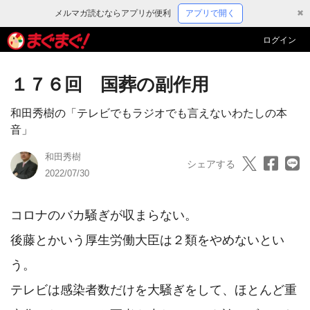
メルマガ読むならアプリが便利
アプリで開く
✖
ログイン
１７６回 国葬の副作用
和田秀樹の「テレビでもラジオでも言えないわたしの本
音」
和田秀樹
シェアする
2022/07/30
コロナのバカ騒ぎが収まらない。

後藤とかいう厚生労働大臣は２類をやめないとい
う。

テレビは感染者数だけを大騒ぎをして、ほとんど重