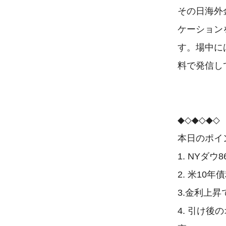
その日海外
ケーション
す。場中には
料で発信し
◆◇◆◇◆◇

本日のポイン
1. NYダ
2. 米10
3.金利上昇
4. 引け