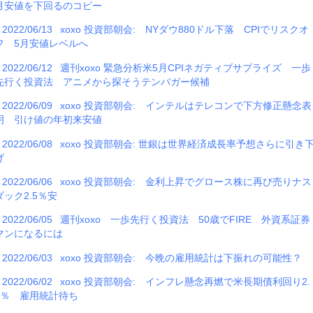
月安値を下回るのコピー
2022/06/13
xoxo 投資部朝会: NYダウ880ドル下落 CPIでリスクオ
フ 5月安値レベルへ
2022/06/12
週刊xoxo 緊急分析米5月CPIネガティブサプライズ 一歩
先行く投資法 アニメから探そうテンバガー候補
2022/06/09
xoxo 投資部朝会: インテルはテレコンで下方修正懸念表
明 引け値の年初来安値
2022/06/08
xoxo 投資部朝会: 世銀は世界経済成長率予想さらに引き
げ
2022/06/06
xoxo 投資部朝会: 金利上昇でグロース株に再び売りナス
ダック2.5％安
2022/06/05
週刊xoxo 一歩先行く投資法 50歳でFIRE 外資系証券
マンになるには
2022/06/03
xoxo 投資部朝会: 今晩の雇用統計は下振れの可能性？
2022/06/02
xoxo 投資部朝会: インフレ懸念再燃で米長期債利回り2.
9％ 雇用統計待ち