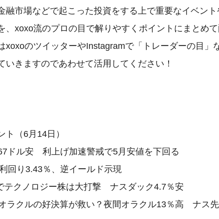
金融市場などで起こった投資をする上で重要なイベント
を、xoxo流のプロの目で解りやすくポイントにまとめ
xoxoのツイッターやInstagramで「トレーダーの目
ていきますのであわせて活用してください！

ト（6月14日）

ウ867ドル安　利上げ加速警戒で5月安値を下回る

年債利回り3.43％、逆イールド示現

でテクノロジー株は大打撃　ナスダック4.7％安

後のオラクルの好決算が救い？夜間オラクル13％高　ナス先