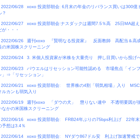
2022/06/28
xoxo 投資部朝会: 6月末の年金のリバランス買いは300億
ル？
2022/06/27
xoxo 投資部朝会:ナスダックは週間7.5％高 25日MA超え
だが・・・
2022/06/26
週刊xoxo 『賢明なる投資家』 反面教師 高配当＆高
長の米国株スクリーニング
2022/06/24
3. 米個人投資家が米株を大量売り 押し目買いから投げ
2022/06/23
パウエルはリセッション可能性認める 市場焦点「イン
レ」⇒「リセッション」
2022/06/21
xoxo 投資部朝会: 世界株の4割「弱気相場」入り MSC
オルカンも弱気入り
2022/06/19
週刊xoxo 「ダウの犬」 懲りない連中 不透明要因が
いなかの米国株スクリーニング
2022/06/16
xoxo 投資部朝会: FRB24年ぶりの75bps利上げ 22年末
の予想は3.4％
2022/06/14
xoxo 投資部朝会: NYダウ867ドル安 利上げ加速警戒で