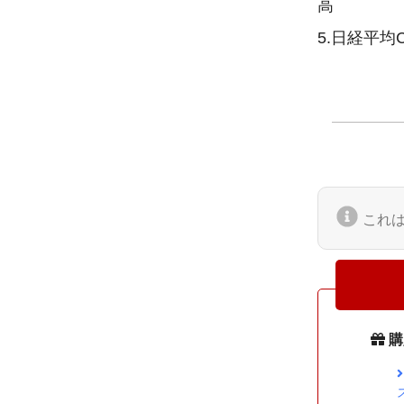
高

5.日経平均
これ
購