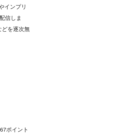
やインプリ
て配信しま
」などを逐次無
67ポイント