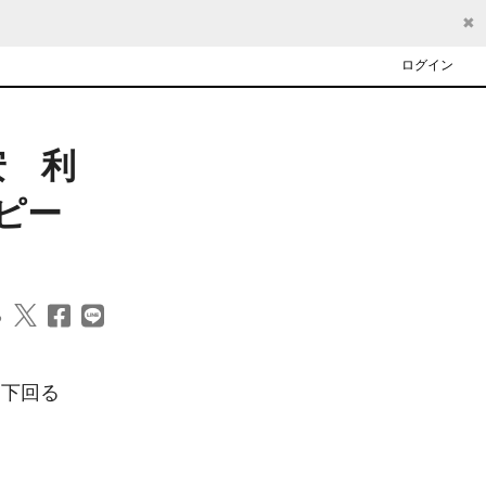
✖
ログイン
安 利
ピー
る
下回る
