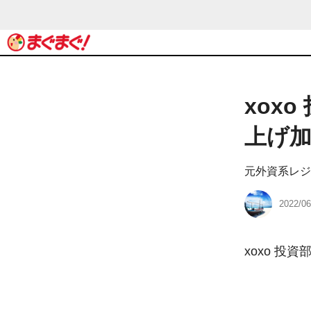
xox
上げ加
元外資系レジェ
2022/06
xoxo 投