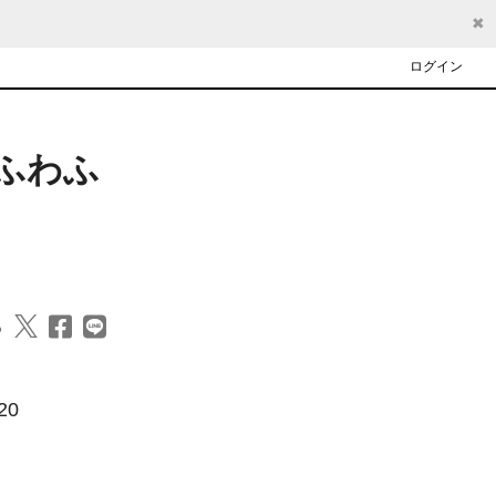
✖
ログイン
るふわふ
る
0
