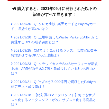
購入すると、2021年09月に発行された以下の
記事がすべて届きます！
2021/09/30
Q. クレカ比較: 楽天カードとPayPayカー
ド、収益性が高いのは？
2021/09/28
Q. 上場申請したWarby ParkerとAllbirdsに
共通するD2Cの成功要因とは？
2021/09/25
CMでよく見かけるラクス、広告宣伝費を
急増させてもOKだった理由は？
2021/09/23
Q. クラウドカメラSaaSセーフィーが新規
上場、ARRが前年比2.7倍と急成長している3つの理由と
は？
2021/09/21
Q.PayPalが3,000億円で買収したPaidyの
想定売上・成長率は？
2021/09/18
【絶好調のマイクロソフト】何でもサブ
スク化するマイクロソフトが次にサブスク化する商品と
は？