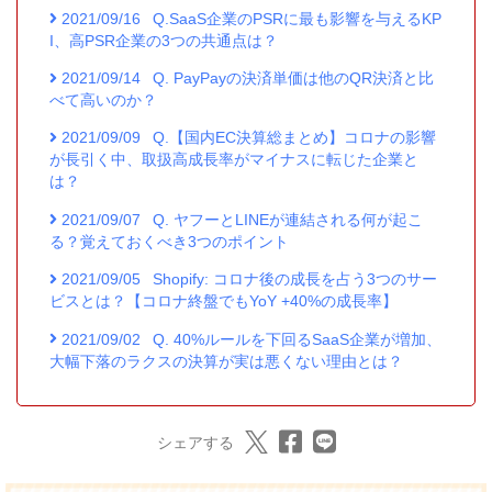
2021/09/16
Q.SaaS企業のPSRに最も影響を与えるKP
I、高PSR企業の3つの共通点は？
2021/09/14
Q. PayPayの決済単価は他のQR決済と比
べて高いのか？
2021/09/09
Q.【国内EC決算総まとめ】コロナの影響
が長引く中、取扱高成長率がマイナスに転じた企業と
は？
2021/09/07
Q. ヤフーとLINEが連結される何が起こ
る？覚えておくべき3つのポイント
2021/09/05
Shopify: コロナ後の成長を占う3つのサー
ビスとは？【コロナ終盤でもYoY +40%の成長率】
2021/09/02
Q. 40%ルールを下回るSaaS企業が増加、
大幅下落のラクスの決算が実は悪くない理由とは？
シェアする