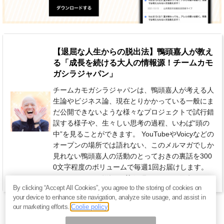
【退屈な人生からの脱出法】鴨頭嘉人が教え
る「成長を続ける大人の情報源！チームカモ
ガシラジャパン」
チームカモガシラジャパンは、鴨頭嘉人が考える人
生論やビジネス論、現在とりかかっている一般にま
だ公開できないような様々なプロジェクトで試行錯
誤する様子や、生々しい思考の過程、いわば“頭の
中”を見ることができます。 YouTubeやVoicyなどの
オープンの場所では語れない、このメルマガでしか
見れない鴨頭嘉人の活動のとっておきの裏話を300
0文字程度のボリュームで毎週1回お届けします。
980円 / 月（税込）
毎週1回お届け予定
By clicking “Accept All Cookies”, you agree to the storing of cookies on
your device to enhance site navigation, analyze site usage, and assist in
our marketing efforts.
Coolie policy