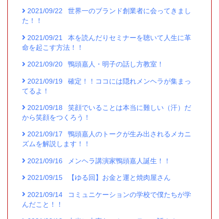
2021/09/22
世界一のブランド創業者に会ってきまし
た！！
2021/09/21
本を読んだりセミナーを聴いて人生に革
命を起こす方法！！
2021/09/20
鴨頭嘉人・明子の話し方教室！
2021/09/19
確定！！ココには隠れメンヘラが集まっ
てるよ！
2021/09/18
笑顔でいることは本当に難しい（汗）だ
から笑顔をつくろう！
2021/09/17
鴨頭嘉人のトークが生み出されるメカニ
ズムを解説します！！
2021/09/16
メンヘラ講演家鴨頭嘉人誕生！！
2021/09/15
【ゆる回】お金と運と焼肉屋さん
2021/09/14
コミュニケーションの学校で僕たちが学
んだこと！！