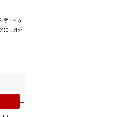
意こそが
