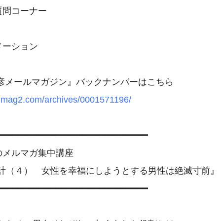
問コーナー

ーション

w.mag2.com/archives/0001571196/
━━━━━━━━━━━━━━━━━━━━━━━━━━━━

のメルマガ集中講座

計（４）　女性を幸福にしようとする男性は絶滅寸前』

━━━━━━━━━━━━━━━━━━━━━━━━━━━━
