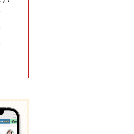
ます！
せ
せ
せ
せ