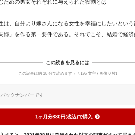
むための男女それぞれに与えられた役割とは

性は、自分より嫁さんになる女性を幸福にしたいという熱
この続きを見るには
この記事は約 18 分で読めます（ 7,195 文字 / 画像 0 枚)
はバックナンバーです
1ヶ月分880円(税込)で購入