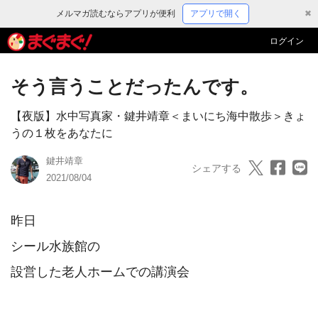
メルマガ読むならアプリが便利
アプリで開く
✖
ログイン
そう言うことだったんです。
【夜版】水中写真家・鍵井靖章＜まいにち海中散歩＞きょ
うの１枚をあなたに
鍵井靖章
シェアする
2021/08/04
昨日

シール水族館の
